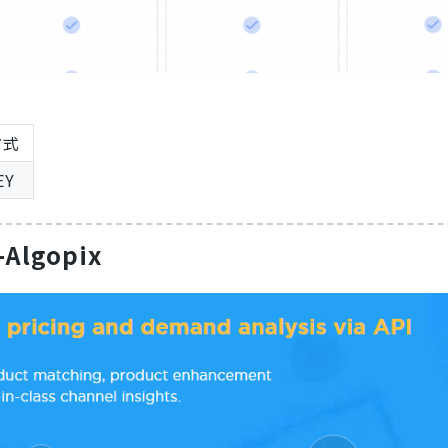
方式
EY
lgopix