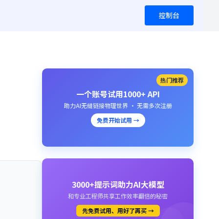
控制台
热门推荐
一个账号试用1000+ API
助力AI无缝链接物理世界 · 无需多次注册
免费开始试用 →
3000+提示词助力AI大模型
和专业工程师共享工作效率翻倍的秘密
先免费试用、用好了再买 →