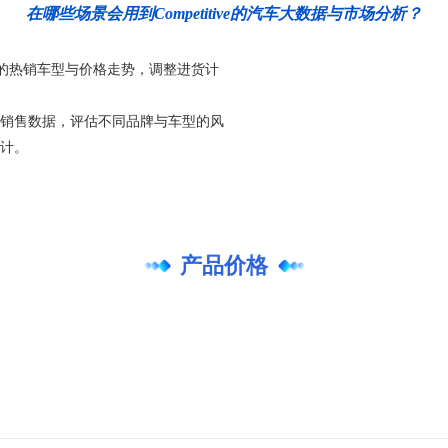
在哪些场景会用到Competitive的汽车大数据与市场分析？
内的热销车型与价格走势，调整进货计
销售数据，评估不同品牌与车型的风
计。
产品价格