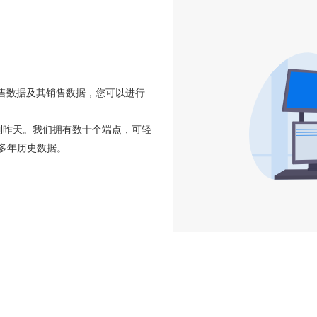
合销售数据及其销售数据，您可以进行
溯到昨天。我们拥有数十个端点，可轻
多年历史数据。