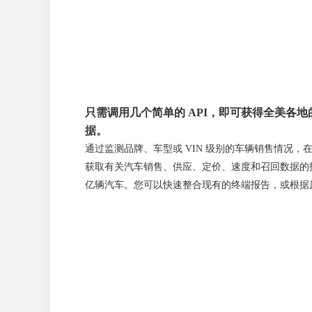
只需调用几个简单的 API，即可获得全美各
据。
通过监测品牌、车型或 VIN 级别的车辆销售情况
获取有关汽车销售、供应、定价、速度和召回数据的报告，
亿辆汽车。您可以快速整合现有的终端报告，或根据