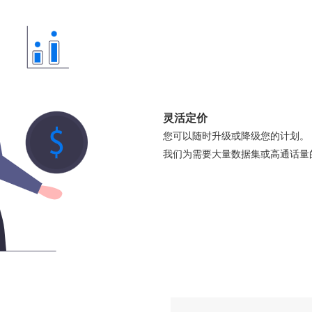
灵活定价
您可以随时升级或降级您的计划。
我们为需要大量数据集或高通话量