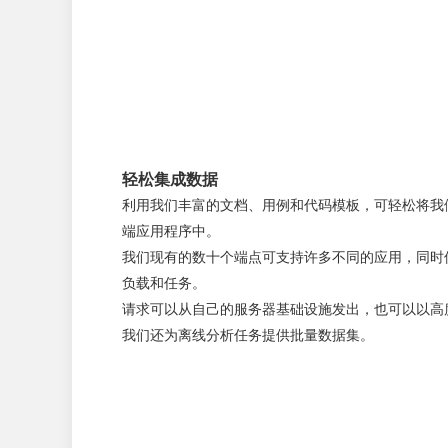
轻松集成数据
利用我们丰富的文档、用例和代码模板，可轻松将我
端应用程序中。
我们现有的数十个端点可支持许多不同的应用，同时
负载和任务。
请求可以从自己的服务器基础设施发出，也可以以高
我们还为离线分析任务提供批量数据集。