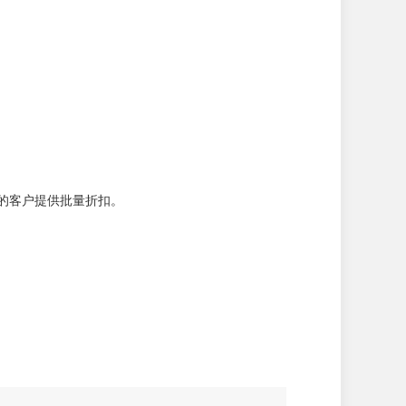
的客户提供批量折扣。