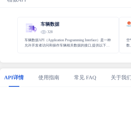
车辆数据
328
车辆数据API（Application Programming Interface）是一种
空
允许开发者访问和操作车辆相关数据的接口,提供以下类
数
型的数据和功能:车辆历史轨迹查询、车辆GPS总里程查
做
询、车辆状态查询、司机期间报表查询、车辆行程明细
查询等
API详情
使用指南
常见 FAQ
关于我