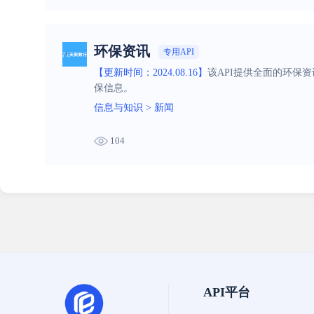
环保资讯
专用API
【更新时间：2024.08.16】
该API提供全面的环保
保信息。
信息与知识
>
新闻
104
API平台