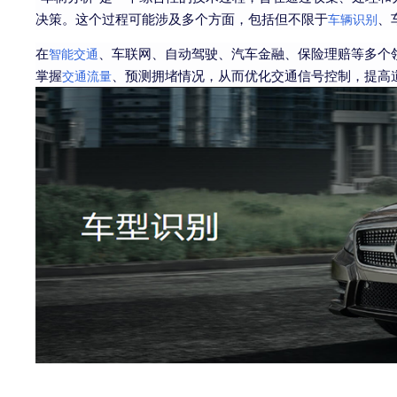
决策。这个过程可能涉及多个方面，包括但不限于
、
车辆识别
在
、车联网、自动驾驶、汽车金融、保险理赔等多个领
智能交通
掌握
、预测拥堵情况，从而优化交通信号控制，提高
交通流量