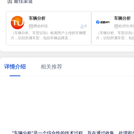
最佳渠道
车辆分析
车辆分析
腾佑科技
0
杭州玖舟数
（车辆分析、车型识别）检测用户上传的车辆图
（车辆分析、车型识别
片，识别所属车型，包括车辆品牌及...
片，识别所属车型，包括车
详情介绍
相关推荐
"车辆分析"是一个综合性的技术过程，旨在通过收集、处理和