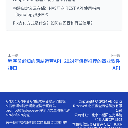
构建自定义云存储：NAS厂商 REST API 使用指南
（Synology/QNAP）
Pix支付方式是什么？如何在巴西和荷兰使用？
上一篇
下一篇
程序员必知的网站运营API
2024年值得推荐的商业软件
接口
API
API大全
API平台
API集成平台
提示词模板
Copyright © 2024 All Rights
AI提示词
AI提示词商城
提示词网站
Reserved 北京蜜堂有信科技有限
prompt模板
deepseek提示词
文生图提示词
公司
API市场
API商城
公司地址：北京市朝阳区光华路
和乔大厦C座1508
关于我们
招聘
服务条款
隐私协议
网站地图
增值电信业务经营许可证：京B2-