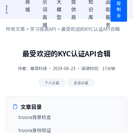
商
示
大
提
知
品
控
制
城
词
模
供
识
和
台
商
型
商
库
服
城
务
所有文章
>
学习各类API
> 最受欢迎的KYC认证API合辑
最受欢迎的KYC认证API合辑
作者：幂简科技 · 2024-06-23 · 阅读时间：17分钟
个人认证
企业认证
文章目录
truora背景检查
truora身份验证