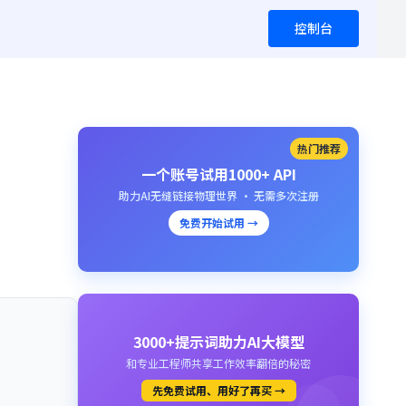
控制台
热门推荐
一个账号试用1000+ API
助力AI无缝链接物理世界 · 无需多次注册
免费开始试用 →
3000+提示词助力AI大模型
和专业工程师共享工作效率翻倍的秘密
先免费试用、用好了再买 →