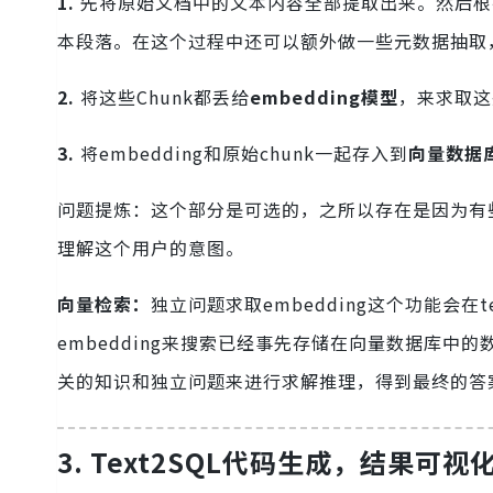
1.
先将原始文档中的文本内容全部提取出来。然后根
本段落。在这个过程中还可以额外做一些元数据抽取
2.
将这些Chunk都丢给
embedding模型
，来求取这些
3.
将embedding和原始chunk一起存入到
向量数据
问题提炼：这个部分是可选的，之所以存在是因为有
理解这个用户的意图。
向量检索：
独立问题求取embedding这个功能会在t
embedding来搜索已经事先存储在向量数据库中的
关的知识和独立问题来进行求解推理，得到最终的
3. Text2SQL代码生成，结果可视