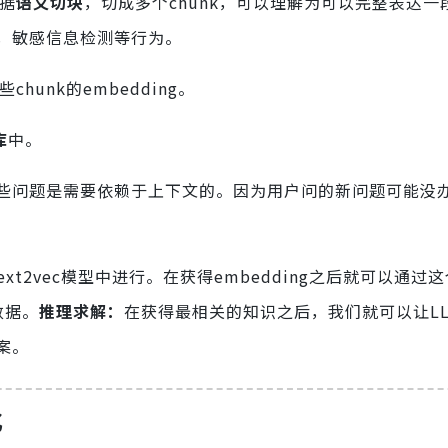
据
语义切块
，切成多个chunk，可以理解为可以完整表达一
，敏感信息检测等行为。
chunk的embedding。
库
中。
些问题是需要依赖于上下文的。因为用户问的新问题可能没办
ext2vec模型中进行。在获得embedding之后就可以通过
数据。
推理求解：
在获得最相关的知识之后，我们就可以让L
答案。
化