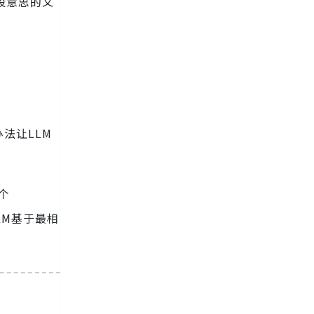
段意思的文
法让LLM
这个
LM基于最相