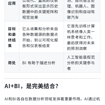
以现代、直观的仪表
测、自然语言处
应用
板形式突出显示历史
理、机器人、图
数据中的关键矩阵和
像识别和自动驾
视觉效果
驶汽车
它首先训练计算
目标
它从收集和分析来自
机系统像人类一
和最
各种数据源的数据点
样思考和工作，
终结
开始，到以可视化报
最后获得对未来
果
告和仪表板结束
的预测洞察
人工智能是规范
用处
BI 有助于描述分析
分析的关键参与
者
AI+BI，是完美结合？
AI和BI各自在数据分析领域发挥着重要作用。AI通过机