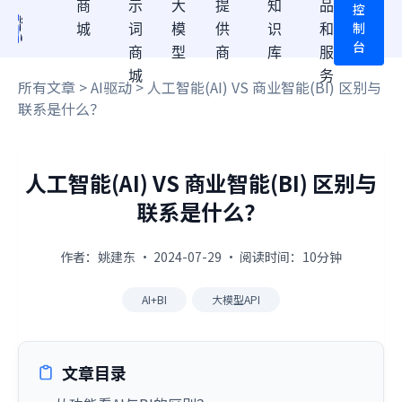
商
示
大
提
知
品
控
制
城
词
模
供
识
和
台
商
型
商
库
服
城
务
所有文章
>
AI驱动
> 人工智能(AI) VS 商业智能(BI) 区别与
联系是什么？
人工智能(AI) VS 商业智能(BI) 区别与
联系是什么？
作者：姚建东 · 2024-07-29 · 阅读时间：10分钟
AI+BI
大模型API
文章目录