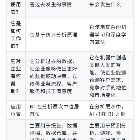
使用
答过去发生的事情
来会发生什么
它？
它是
它使用复杂的机
如何
它基于统计分析原理
器学习和深度学
工作
习算法
的？
它在机器中创造
它对
它分析过去的数据，
类似人类的智
企业
使企业能够做出更好
能，使企业能够
有何
的数据驱动决策，以
预测客户需求、
帮
改善业务流程、客户
竞争对手的地位
助？
服务和员工满意度
和市场变化
应用
BI 在分析层次中位居
在分析层次中，
位置
首位
AI 排在 BI 之后
主要用于报告、数据
主要用于预测分
挖掘、数据仓库，并
析、游戏、预