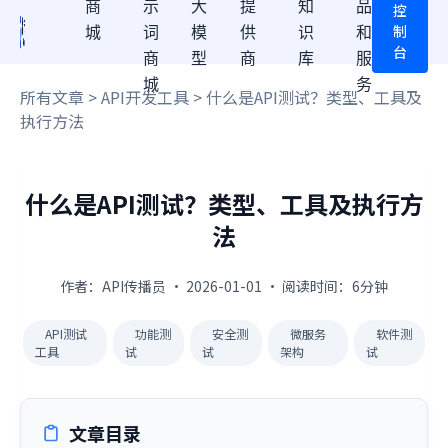
商
示
大
提
知
品
控
制
城
词
模
供
识
和
台
商
型
商
库
服
城
务
所有文章
>
API开发工具
> 什么是API测试？类型、工具及
执行方法
什么是API测试？类型、工具及执行方
法
作者：API传播员 · 2026-01-01 · 阅读时间：6分钟
API测试
功能测
安全测
微服务
软件测
工具
试
试
架构
试
文章目录