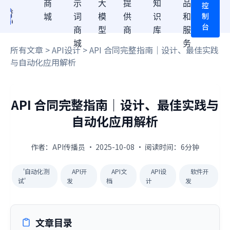
商
示
大
提
知
品
控
制
城
词
模
供
识
和
台
商
型
商
库
服
城
务
所有文章
>
API设计
> API 合同完整指南｜设计、最佳实践
与自动化应用解析
API 合同完整指南｜设计、最佳实践与
自动化应用解析
作者：API传播员 · 2025-10-08 · 阅读时间：6分钟
'自动化测
API开
API文
API设
软件开
试'
发
档
计
发
文章目录