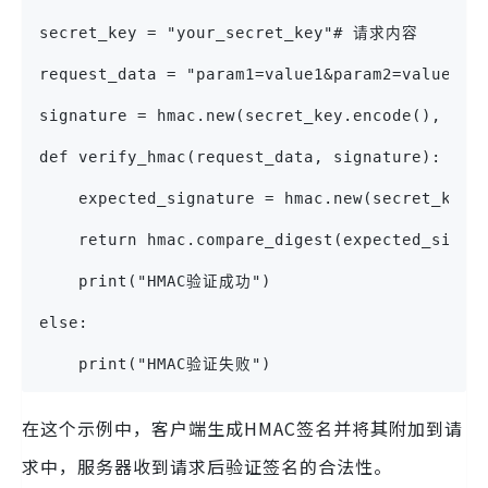
secret_key = "your_secret_key"# 请求内容
request_data = "param1=value1&param2=value2
signature = hmac.new(secret_key.encode(), r
def verify_hmac(request_data, signature):
    expected_signature = hmac.new(secret_key.
    return hmac.compare_digest(expected_signa
    print("HMAC验证成功")
else:
    print("HMAC验证失败")
在这个示例中，客户端生成HMAC签名并将其附加到请
求中，服务器收到请求后验证签名的合法性。