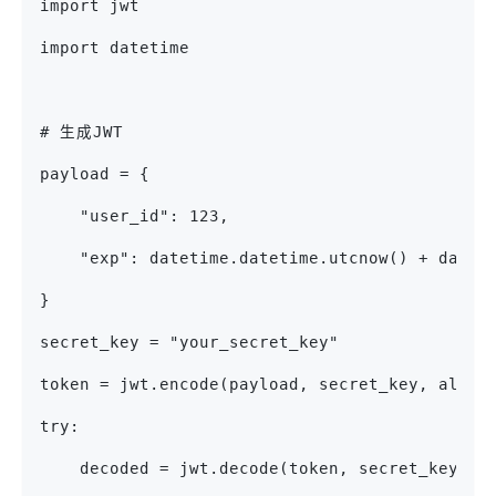
import jwt
import datetime
# 生成JWT
payload = {
    "user_id": 123,
    "exp": datetime.datetime.utcnow() + datet
}
secret_key = "your_secret_key"
token = jwt.encode(payload, secret_key, algo
try:
    decoded = jwt.decode(token, secret_key, a