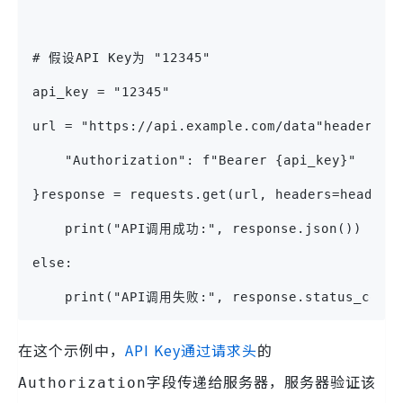
# 假设API Key为 "12345"
api_key = "12345"
url = "https://api.example.com/data"headers =
    "Authorization": f"Bearer {api_key}"
}response = requests.get(url, headers=headers
    print("API调用成功:", response.json())
else:
    print("API调用失败:", response.status_code)
在这个示例中，
API Key通过请求头
的
字段传递给服务器，服务器验证该
Authorization