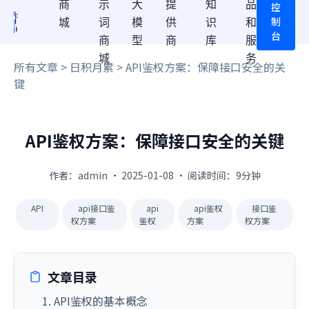
商
示
大
提
知
品
控
制
城
词
模
供
识
和
台
商
型
商
库
服
城
务
所有文章
>
日积月累
> API鉴权方案：保障接口安全的关
键
API鉴权方案：保障接口安全的关键
作者：admin · 2025-01-08 · 阅读时间：9分钟
API
api接口鉴
api
api鉴权
接口鉴
权方案
鉴权
方案
权方案
文章目录
1. API鉴权的基本概念