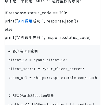
以下是一个使用OAuth 2.0进行鉴权的示例：
if response.status_code == 200:
print("
API调用
成功:", response.json())
else:
print("API调用失败:", response.status_code)
# 客户端ID和密钥
client_id = "your_client_id"
client_secret = "your_client_secret"
token_url = "https://api.example.com/oauth/to
# 创建OAuth2Session对象
oauth = OAuth2Session(client_id, redirect_uri