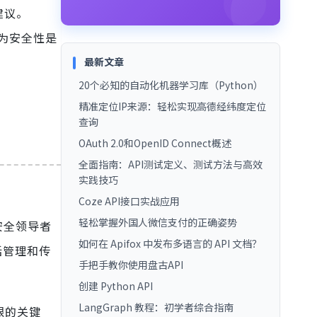
建议。
者认为安全性是
最新文章
20个必知的自动化机器学习库（Python）
精准定位IP来源：轻松实现高德经纬度定位
查询
OAuth 2.0和OpenID Connect概述
全面指南：API测试定义、测试方法与高效
实践技巧
Coze API接口实战应用
轻松掌握外国人微信支付的正确姿势
安全领导者
如何在 Apifox 中发布多语言的 API 文档？
话管理和传
手把手教你使用盘古API
创建 Python API
LangGraph 教程：初学者综合指南
限的关键