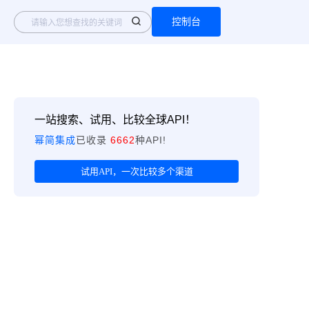
控制台
一站搜索、试用、比较全球API！
幂简集成
已收录
6662
种API!
试用API，一次比较多个渠道