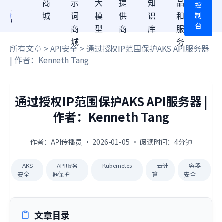
商
示
大
提
知
品
控
制
城
词
模
供
识
和
台
商
型
商
库
服
城
务
所有文章
>
API安全
> 通过授权IP范围保护AKS API服务器
| 作者：Kenneth Tang
通过授权IP范围保护AKS API服务器 |
作者：Kenneth Tang
作者：API传播员 · 2026-01-05 · 阅读时间：4分钟
AKS
API服务
Kubernetes
云计
容器
安全
器保护
算
安全
文章目录