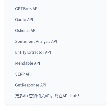
GPTBots API
Oxolo API
Osher.ai API
Sentiment Analysis API
Entity Extractor API
Mendable API
SERP API
GetResponse API
更多AI+营销相关API，尽在API Hub！