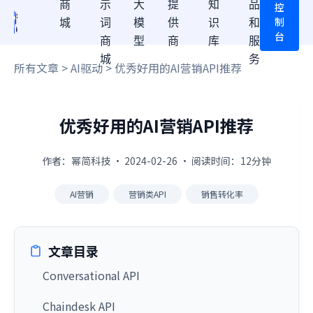
商
示
大
提
知
品
控
制
城
词
模
供
识
和
台
商
型
商
库
服
城
务
所有文章
>
AI驱动
> 优秀好用的AI营销API推荐
优秀好用的AI营销API推荐
作者：幂简科技 · 2024-02-26 · 阅读时间：12分钟
AI营销
营销类API
销售转化率
文章目录
Conversational API
Chaindesk API