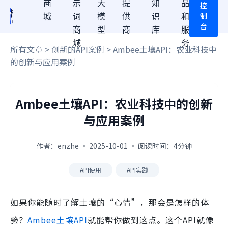
商
示
大
提
知
品
控
制
城
词
模
供
识
和
台
商
型
商
库
服
城
务
所有文章
>
创新的API案例
> Ambee土壤API：农业科技中
的创新与应用案例
Ambee土壤API：农业科技中的创新
与应用案例
作者：enzhe · 2025-10-01 · 阅读时间：4分钟
API使用
API实践
如果你能随时了解土壤的“心情”，那会是怎样的体
验？
Ambee土壤API
就能帮你做到这点。这个API就像