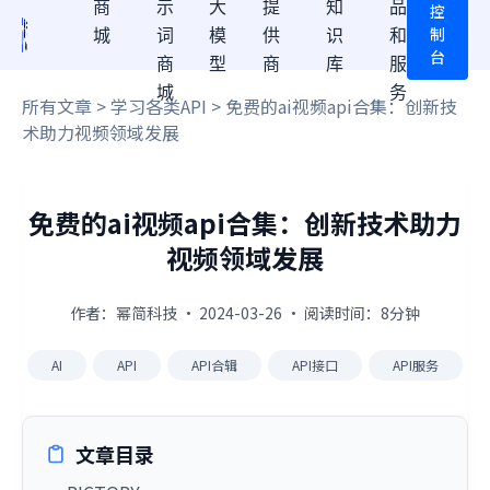
商
示
大
提
知
品
控
制
城
词
模
供
识
和
台
商
型
商
库
服
城
务
所有文章
>
学习各类API
> 免费的ai视频api合集：创新技
术助力视频领域发展
免费的ai视频api合集：创新技术助力
视频领域发展
作者：幂简科技 · 2024-03-26 · 阅读时间：8分钟
AI
API
API合辑
API接口
API服务
文章目录