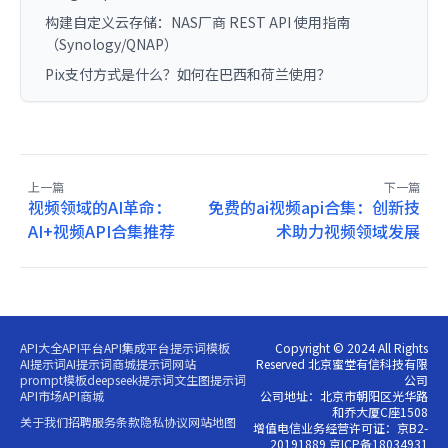
构建自定义云存储：NAS厂商 REST API 使用指南
（Synology/QNAP）
Pix支付方式是什么？如何在巴西和荷兰使用？
上一篇
下一篇
视频领域的AI革命：
免费的ai视频api合集：创新技
AI+视频API合集推荐
术助力视频领域发展
API大全
API平台
API集成平台
提示词模板
Copyright © 2024 All Rights
AI提示词
AI提示词商城
提示词网站
Reserved 北京蜜堂有信科技有限
prompt模板
deepseek提示词
文生图提示词
公司
API市场
API商城
公司地址：北京市朝阳区光华路
和乔大厦C座1508
关于我们
招聘
服务条款
隐私协议
网站地图
增值电信业务经营许可证：京B2-
20191889 京ICP备18034931