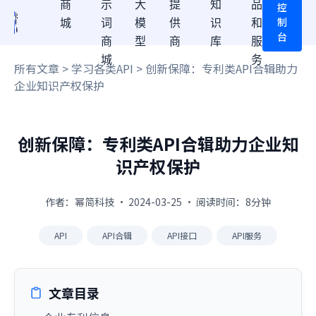
商
示
大
提
知
品
控
制
城
词
模
供
识
和
台
商
型
商
库
服
城
务
所有文章
>
学习各类API
> 创新保障：专利类API合辑助力
企业知识产权保护
创新保障：专利类API合辑助力企业知
识产权保护
作者：幂简科技 · 2024-03-25 · 阅读时间：8分钟
API
API合辑
API接口
API服务
文章目录