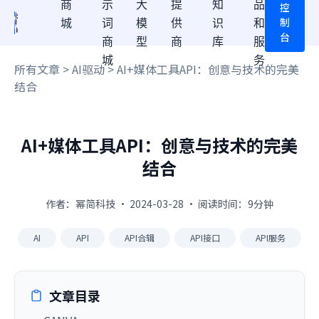
商
示
大
提
知
品
控
制
城
词
模
供
识
和
台
商
型
商
库
服
城
务
所有文章
>
AI驱动
> AI+媒体工具API：创意与技术的完美
结合
AI+媒体工具API：创意与技术的完美
结合
作者：幂简科技 · 2024-03-28 · 阅读时间：9分钟
AI
API
API合辑
API接口
API服务
文章目录