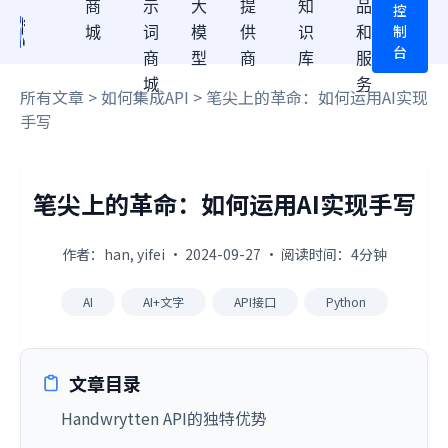
商
示
大
提
知
品
控
制
城
词
模
供
识
和
台
商
型
商
库
服
城
务
所有文章
>
如何集成API
> 笔尖上的革命：如何运用AI实现
手写
笔尖上的革命：如何运用AI实现手写
作者：han, yifei · 2024-09-27 · 阅读时间：4分钟
AI
AI+文字
API接口
Python
文章目录
Handwrytten API的独特优势