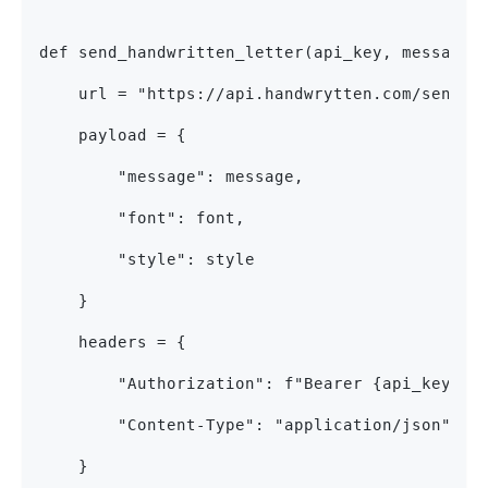
def send_handwritten_letter(api_key, message,
    url = "https://api.handwrytten.com/send-l
    payload = {
        "message": message,
        "font": font,
        "style": style
    }
    headers = {
        "Authorization": f"Bearer {api_key}",
        "Content-Type": "application/json"
    }