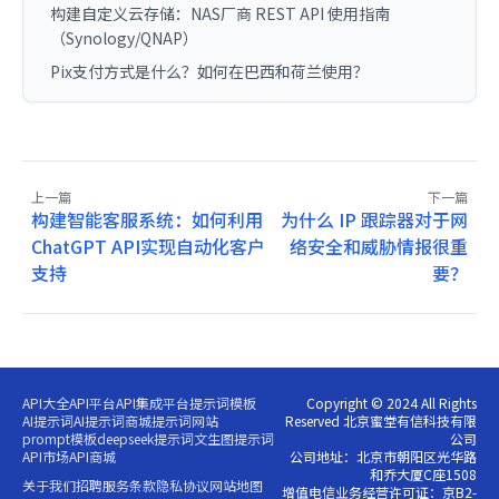
构建自定义云存储：NAS厂商 REST API 使用指南
（Synology/QNAP）
Pix支付方式是什么？如何在巴西和荷兰使用？
上一篇
下一篇
构建智能客服系统：如何利用
为什么 IP 跟踪器对于网
ChatGPT API实现自动化客户
络安全和威胁情报很重
支持
要？
API大全
API平台
API集成平台
提示词模板
Copyright © 2024 All Rights
AI提示词
AI提示词商城
提示词网站
Reserved 北京蜜堂有信科技有限
prompt模板
deepseek提示词
文生图提示词
公司
API市场
API商城
公司地址：北京市朝阳区光华路
和乔大厦C座1508
关于我们
招聘
服务条款
隐私协议
网站地图
增值电信业务经营许可证：京B2-