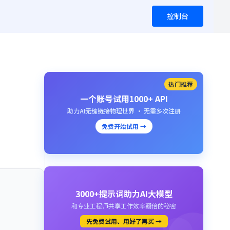
控制台
热门推荐
一个账号试用1000+ API
助力AI无缝链接物理世界 · 无需多次注册
免费开始试用 →
3000+提示词助力AI大模型
和专业工程师共享工作效率翻倍的秘密
先免费试用、用好了再买 →