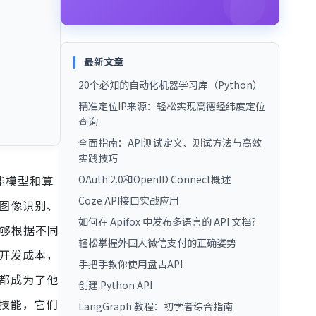
最新文章
20个必知的自动化机器学习库（Python）
精准定位IP来源：轻松实现高德经纬度定位
查询
全面指南：API测试定义、测试方法与高效
实践技巧
能模型和算
OAuth 2.0和OpenID Connect概述
Coze API接口实战应用
、图像识别、
如何在 Apifox 中发布多语言的 API 文档？
能够根据不同
轻松掌握外国人微信支付的正确姿势
和开发成本，
手把手教你使用盘古API
I都成为了他
创建 Python API
的技能，它们
LangGraph 教程：初学者综合指南