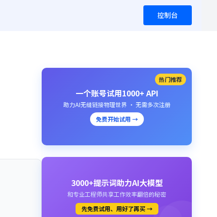
控制台
热门推荐
一个账号试用1000+ API
助力AI无缝链接物理世界 · 无需多次注册
免费开始试用 →
3000+提示词助力AI大模型
和专业工程师共享工作效率翻倍的秘密
先免费试用、用好了再买 →