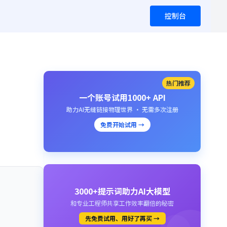
控制台
热门推荐
一个账号试用1000+ API
助力AI无缝链接物理世界 · 无需多次注册
免费开始试用 →
3000+提示词助力AI大模型
和专业工程师共享工作效率翻倍的秘密
先免费试用、用好了再买 →