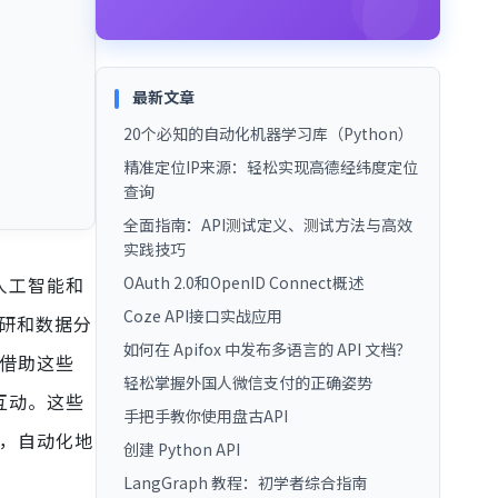
最新文章
20个必知的自动化机器学习库（Python）
精准定位IP来源：轻松实现高德经纬度定位
查询
全面指南：API测试定义、测试方法与高效
实践技巧
人工智能和
OAuth 2.0和OpenID Connect概述
Coze API接口实战应用
调研和数据分
如何在 Apifox 中发布多语言的 API 文档？
以借助这些
轻松掌握外国人微信支付的正确姿势
互动。这些
手把手教你使用盘古API
好，自动化地
创建 Python API
LangGraph 教程：初学者综合指南