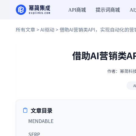
API商城
提示词商城
A
所有文章
>
AI驱动
> 借助AI营销类API，实现自动化的
借助AI营销类
作者：幂简科技 ·
A
文章目录
MENDABLE
SERP