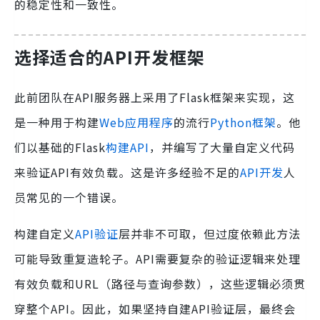
的稳定性和一致性。
选择适合的API开发框架
此前团队在API服务器上采用了Flask框架来实现，这
是一种用于构建
Web应用程序
的流行
Python框架
。他
们以基础的Flask
构建API
，并编写了大量自定义代码
来验证API有效负载。这是许多经验不足的
API开发
人
员常见的一个错误。
构建自定义
API验证
层并非不可取，但过度依赖此方法
可能导致重复造轮子。API需要复杂的验证逻辑来处理
有效负载和URL（路径与查询参数），这些逻辑必须贯
穿整个API。因此，如果坚持自建API验证层，最终会