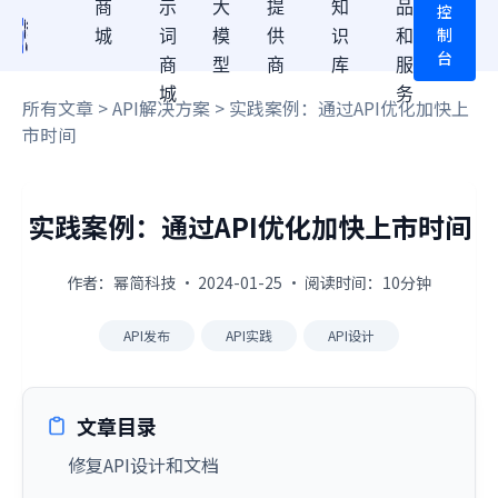
商
示
大
提
知
品
控
制
城
词
模
供
识
和
台
商
型
商
库
服
城
务
所有文章
>
API解决方案
> 实践案例：通过API优化加快上
市时间
实践案例：通过API优化加快上市时间
作者：幂简科技 · 2024-01-25 · 阅读时间：10分钟
API发布
API实践
API设计
文章目录
修复API设计和文档