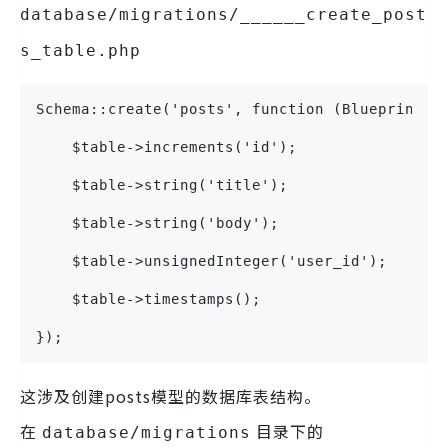
database/migrations/______create_post
s_table.php
Schema::create('posts', function (Blueprint $
    $table->increments('id');
    $table->string('title');
    $table->string('body');
    $table->unsignedInteger('user_id');
    $table->timestamps();
});
这涉及创建posts模型的数据库表结构。
在
目录下的
database/migrations