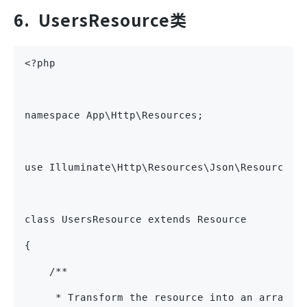
6.
UsersResource类
<?php
namespace App\Http\Resources;
use Illuminate\Http\Resources\Json\Resource;
class UsersResource extends Resource
{
    /**
     * Transform the resource into an array.