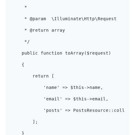
     *
     * @param  \Illuminate\Http\Request
     * @return array
     */
    public function toArray($request)
    {
        return [
            'name' => $this->name,
            'email' => $this->email,
            'posts' => PostsResource::collect
        ];
    }