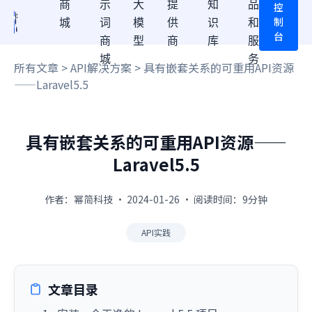
商
示
大
提
知
品
控
制
城
词
模
供
识
和
台
商
型
商
库
服
城
务
所有文章
>
API解决方案
> 具有嵌套关系的可重用API资源
——Laravel5.5
具有嵌套关系的可重用API资源——
Laravel5.5
作者：幂简科技 · 2024-01-26 · 阅读时间：9分钟
API实践
文章目录