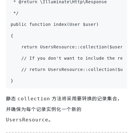
 * @return \Illuminate\Http\Response
 */
public function index(User $user)
{
    return UsersResource::collection($user->w
    // If you don't want to include the relat
    // return UsersResource::collection($user
}
静态
方法将采用要转换的记录集合，
collection
并确保为每个记录实例化一个新的
。
UsersResource