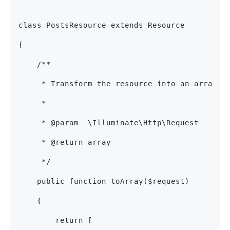
class PostsResource extends Resource
{
    /**
     * Transform the resource into an array.
     *
     * @param  \Illuminate\Http\Request
     * @return array
     */
    public function toArray($request)
    {
        return [