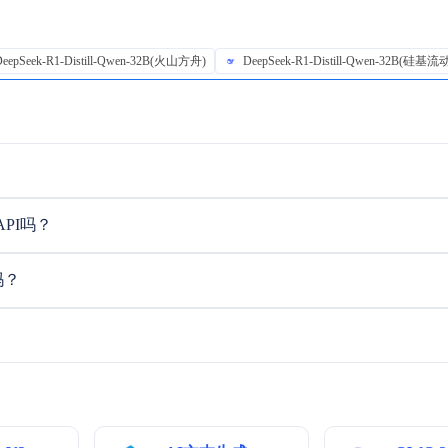
DeepSeek-R1-Distill-Qwen-32B(火山方舟)
DeepSeek-R1-Distill-Qwen-32B(硅基流
 API吗？
的吗？