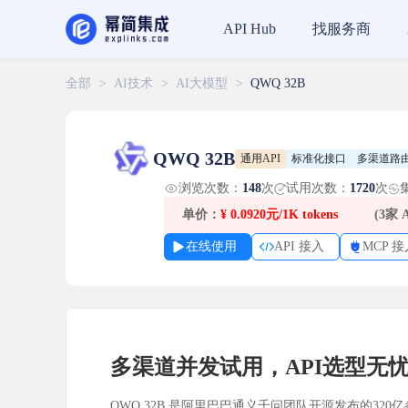
找服务商
API Hub
全部
>
AI技术
>
AI大模型
>
QWQ 32B
QWQ 32B
通用API
标准化接口
多渠道路
浏览次数：
148
次
试用次数：
1720
次
单价：
¥
0.0920元/1K tokens
(3家
在线使用
API 接入
MCP 接
多渠道并发试用，API选型无
QWQ 32B 是阿里巴巴通义千问团队开源发布的320