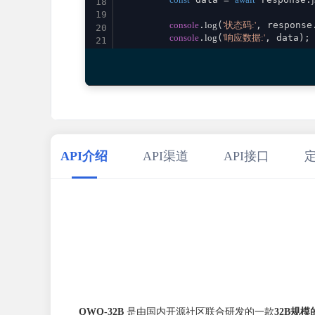
18
19
console
.
log
(
'状态码:'
, response
20
console
.
log
(
'响应数据:'
, data);

21
22
return
 data;

23
    } 
catch
 (error) {

24
console
.
error
(
'请求失败:'
, error)
25
throw
 error;

26
    }

27
}

28
29
// 使用示例
API介绍
API渠道
API接口
30
aiQwq32b
()

31
    .
then
(
result
 =>
console
.
log
(
'成功:'
, re
32
    .
catch
(
error
 =>
console
.
error
(
'错误:'
33
34
QWQ-32B
是由国内开源社区联合研发的一款
32B规