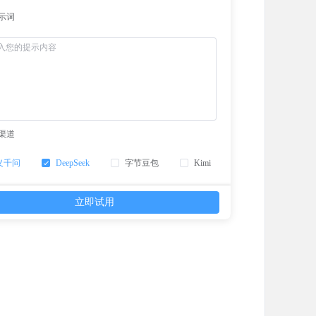
示词
渠道
义千问
DeepSeek
字节豆包
Kimi
立即试用