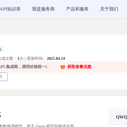
API知识库
我是服务商
产品和服务
关于我们
由
集成次数：
1
次
更新时间：
2025.04.14
 API 集成商，调用价格统一)
获取套餐优惠
入
忧
QWQ
亿参数推理模型，基于 Qwen 模型架构优化而