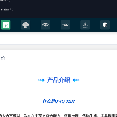
.
status
);

;

定价
sult))

产品介绍
什么是QWQ 32B?
模的大语言模型
，旨在在
中英文双语能力、逻辑推理、代码生成、工具调用