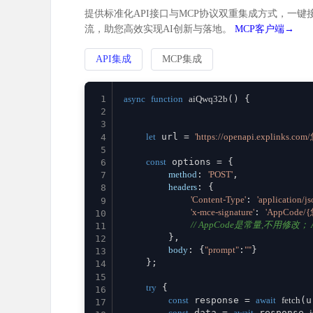
提供标准化API接口与MCP协议双重集成方式，一键接
流，助您高效实现AI创新与落地。
MCP客户端→
API集成
MCP集成
1
async
function
aiQwq32b
(
) {

2
3
let
 url = 
'https://openapi.explinks.c
4
5
const
 options = {

6
method
: 
'POST'
,

7
headers
: {

8
'Content-Type'
: 
'application/js
9
'x-mce-signature'
: 
'AppCode/
10
// AppCode是常量,不用修改； Ap
11
        },

12
body
: {
"prompt"
:
""
}

13
    };

14
15
try
 {

16
const
 response = 
await
fetch
(u
17
const
 data = 
await
 response.