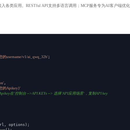
入各类应用。RESTful API支持多语言调用；MCP服务专为AI客户
om/您的username/v1/ai_qwq_32b'
;

on'
,

{您的Apikey}'
ikey在‘控制台 -->API KEYs --> 选择’API应用场景‘，复制API key
rl, options);

json
();
