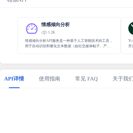
情感倾向分析
1.2K
情感倾向分析API服务是一种基于人工智能技术的工具，
Y
用于自动识别和量化文本数据（如社交媒体帖子、产品
开
评论、新闻文章等）中蕴含的情感色彩
含
API详情
使用指南
常见 FAQ
关于我