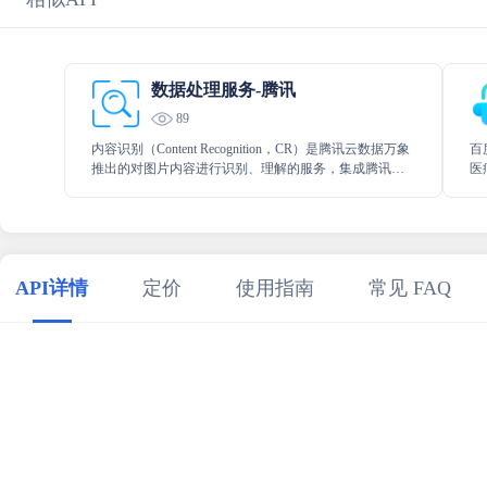
数据处理服务-腾讯
89
内容识别（Content Recognition，CR）是腾讯云数据万象
百
推出的对图片内容进行识别、理解的服务，集成腾讯云
医
AI 的多种强大功能，对存储在腾讯云对象存储 COS 的数
资
据提供图片标签、图片修复、二维码识别、语音识别、
质量评估等增值服务。
API详情
定价
使用指南
常见 FAQ