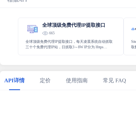
全球顶级免费代理IP提取接口
665
全球顶级免费代理IP提取接口，每天凌晨系统自动抓取
S
三十个免费代理IP站，日抓取3～8W IP分为 Https
取
ProxyHttp ProxySocks5 ProxySocks4 ProxySocks Proxy 透
现
明普匿高匿，来自全球八个国家的站
API详情
定价
使用指南
常见 FAQ