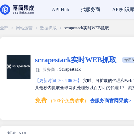
找服务商
API知识
API Hub
全部
>
网站运营
>
数据抓取
>
scrapestack实时WEB抓取
scrapestack实时WEB抓取
专用A
Scrapestack
服务商：
【更新时间: 2024.06.26】
实时、可扩展的代理和Web 抓
几毫秒内抓取全球网页处理数以百万计的代理 IP、浏
免费
（100个免费请求）
去服务商官网采购>
相似API