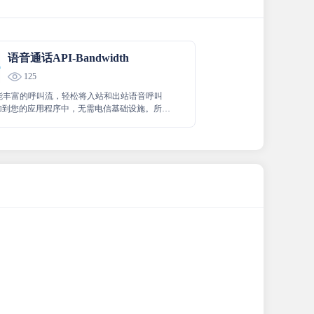
语音通话API-Bandwidth
125
能丰富的呼叫流，轻松将入站和出站语音呼叫
 添加到您的应用程序中，无需电信基础设施。所有
过一个可编程的语音 API。