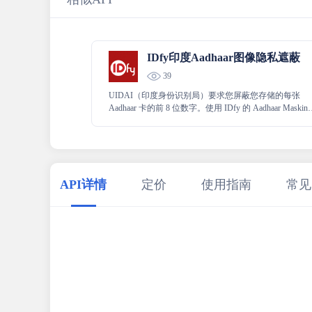
IDfy印度Aadhaar图像隐私遮蔽
39
UIDAI（印度身份识别局）要求您屏蔽您存储的每张
Aadhaar 卡的前 8 位数字。使用 IDfy 的 Aadhaar Masking
API 确保您遵守 UIDAI 规范。掩盖 Aadhaar 号码的前 8
位数字以及 Aadhaar 上的 QR，以确保 UIDAI 不会来敲
您的门！
API详情
定价
使用指南
常见