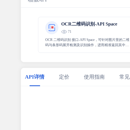
OCR二维码识别-API Space
71
OCR 二维码识别 接口-API Space，可针对图片里的二维
码与条形码展开检测及识别操作，进而精准返回其中所
存储的文字内容，能够高效且准确地帮助用户提取图片
中二维码、条形码的关键信息，为相关应用提供有力支
持。
API详情
定价
使用指南
常见