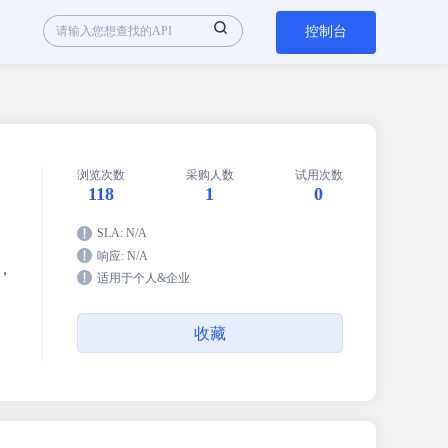
控制台
浏览次数
采购人数
试用次数
118
1
0
SLA: N/A
响应: N/A
别，
适用于个人&企业
收藏