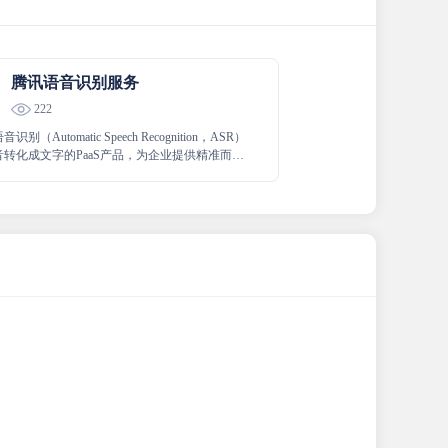
腾讯语音识别服务
222
别（Automatic Speech Recognition，ASR）
音转化成文字的PaaS产品，为企业提供精准而极
比的识别服务。被微信、王者荣耀、腾讯视频等
务使用，适用于录音质检、会议实时转写、语音
等多个场景。