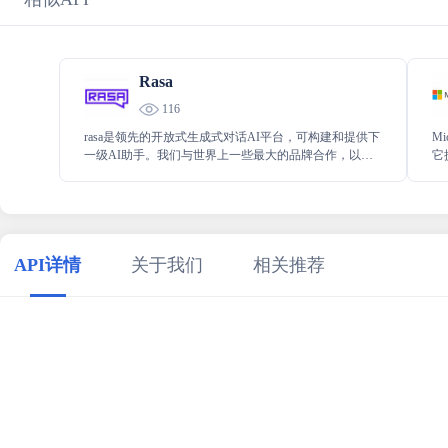
Rasa
116
rasa是领先的开放式生成式对话AI平台，可构建和提供下
Mi
一级AI助手。我们与世界上一些最大的品牌合作，以实
它
现对话体验的自动化。Rasa深受《财富》500强企业的信
Mi
赖，可确保各种规模企业的数据隐私、安全性和可扩展
数
性。
数
API详情
关于我们
相关推荐