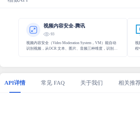
视频内容安全-腾讯
93
视频内容安全（Video Moderation System，VM）能自动
视
识别视频，从OCR 文本、图片、音频三种维度，识别并
程
审核视频内容中的涉黄、敏感等违规内容，支持自定义
缺
配置黑白词库、图片，识别自定义违规内容。用户可通
屏
过标签、置信度等划分识别结果，并对不同的识别结果
结
做后续处理，从而降低人工成本，提高识别效率。
率
API详情
常见 FAQ
关于我们
相关推