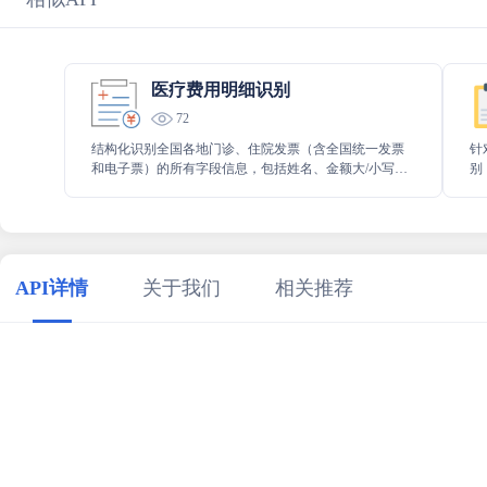
医疗费用明细识别
72
结构化识别全国各地门诊、住院发票（含全国统一发票
针
和电子票）的所有字段信息，包括姓名、金额大/小写、
别
收费项目明细、各省直辖市的专有信息，支持21 个城市
据
收费项目信息的医保三目录信息核验
景
API详情
关于我们
相关推荐