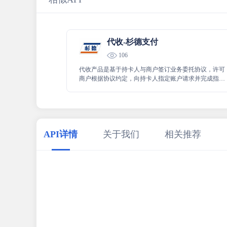
代收-杉德支付
106
代收产品是基于持卡人与商户签订业务委托协议，许可
商户根据协议约定，向持卡人指定账户请求并完成指定
款项支付的业务，用于实现基于约定用途下的持卡人账
户资金向商户账户定向划转。代收可广泛应用于各行
业，包括但不仅限于保险扣费、资金归集、水电煤缴
费、通讯话费扣缴、消费信贷还款代扣等领域。
API详情
关于我们
相关推荐