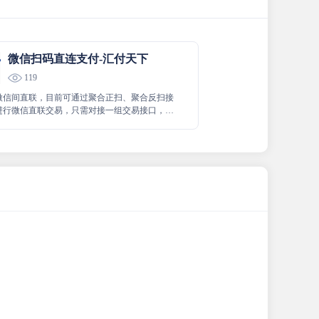
微信扫码直连支付-汇付天下
119
微信间直联，目前可通过聚合正扫、聚合反扫接
进行微信直联交易，只需对接一组交易接口，可
换间直联。