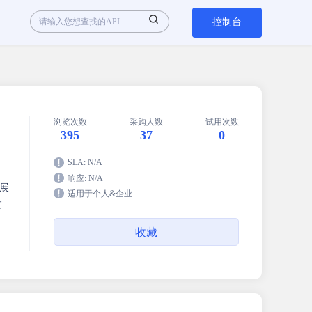
控制台
浏览次数
采购人数
试用次数
395
37
0
SLA: N/A
响应: N/A
展
适用于个人&企业
过
收藏