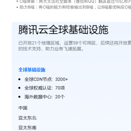
• C端体验：两大主流社交媒体（微信和QQ）触及超过10亿用
• 助力B端：将C端的能力和经验输出到B端，让B端最优响应