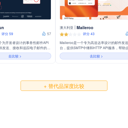
un
Maileroo
澳大利亚
评分 59
57
评分 43
是一个为开发者设计的事务性邮件API
Maileroo是一个专为高送达率设计的邮件发
供发送、接收和追踪电子邮件的服
台，提供SMTP中继和HTTP API服务，帮助
规模邮件发送，同时提供优化邮件
轻松发送事务性和营销性邮件。平台还提供
去比较 >
去比较 >
件地址列表和提高邮件送达率的工
邮件营销工具，支持创建和发送美观的邮件
un 还提供详细的邮件分析和日志记录
动，进行受众细分和邮件活动性能跟踪。
户优化邮件营销策略。
Maileroo致力于帮助企业通过电子邮件营销
忠诚和有价值的客户进行互动，提高销售，
供数据驱动的决策支持。
+ 替代品深度比较