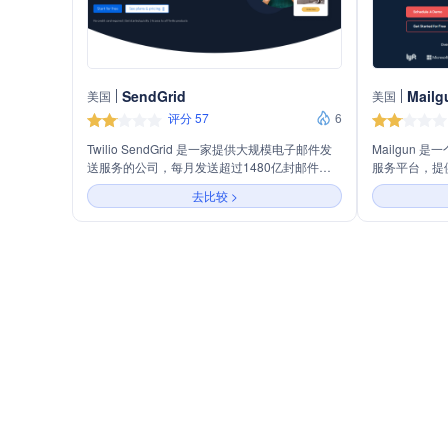
SendGrid
Mailg
美国
美国
评分 57
6
Twilio SendGrid 是一家提供大规模电子邮件发
Mailgun 
送服务的公司，每月发送超过1480亿封邮件，
服务平台，提
拥有82000多个客户。公司提供可靠的API和工
务。它支持大
去比较 >
具，帮助用户优化邮件送达率，拥有100多名全
投递、验证邮
职邮件递送专家。
具。Mailg
功能，帮助用