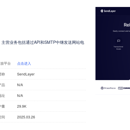
，主营业务包括通过API和SMTP中继发送网站电
开放平台
点击进入
简称
SendLayer
产品
N/A
地址
N/A
户量
29.9K
时间
2025.03.26