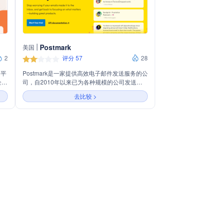
Postmark
美国
2
评分 57
28
送平
Postmark是一家提供高效电子邮件发送服务的公
企业
司，自2010年以来已为各种规模的公司发送了
电子
数十亿封电子邮件。公司以其出色的送达率、易
去比较 >
活
于使用的API和SMTP服务、以及对交易性邮件
和促销邮件分开处理的独特方法而受到市场的青
与最
睐。Postmark致力于提供快速、可靠的客户支
并提
持，拥有92%的客户满意度。其服务适用于从初
创企业到大型企业等各种规模的公司，帮助客户
专注于构建优秀产品，而无需担心电子邮件是否
成功送达收件箱。