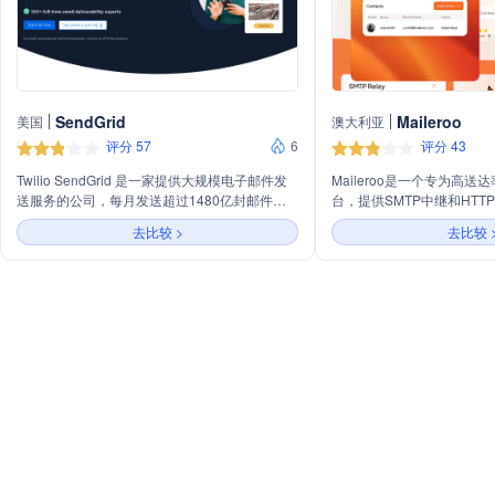
SendGrid
Maileroo
美国
澳大利亚
评分 57
6
评分 43
Twilio SendGrid 是一家提供大规模电子邮件发
Maileroo是一个专为高
送服务的公司，每月发送超过1480亿封邮件，
台，提供SMTP中继和HTTP
拥有82000多个客户。公司提供可靠的API和工
轻松发送事务性和营销性邮
去比较 >
去比较 
具，帮助用户优化邮件送达率，拥有100多名全
邮件营销工具，支持创建和
职邮件递送专家。
动，进行受众细分和邮件活
Maileroo致力于帮助企
忠诚和有价值的客户进行互
供数据驱动的决策支持。