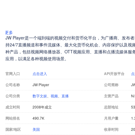
更多
JW Player是一个端到端的视频交付和货币化平台，为广播商、发
持24/7直播频道和事件流媒体、最大化货币化机会、内容保护以及视频工
种产品，包括视频网络播放器、OTT视频应用、直播和点播流媒体服
应用，以满足各种视频使用场景。
官网入口
点击进入
API开放平台
点
公司名称
JW Player
公司简称
JW
公司分类
数字文娱
、
视频
、
直播
主营产品
N
成立时间
2008年成立
总部地址
53
网站排名
490.7K
月用户量
1
国家/地区
美国
收录时间
20