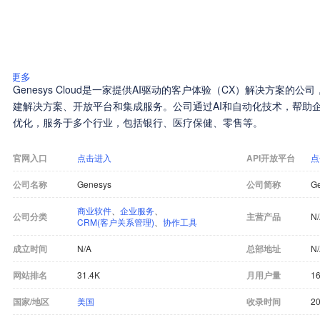
更多
Genesys Cloud是一家提供AI驱动的客户体验（CX）解决方案
建解决方案、开放平台和集成服务。公司通过AI和自动化技术，帮助
优化，服务于多个行业，包括银行、医疗保健、零售等。
官网入口
点击进入
API开放平台
点
公司名称
Genesys
公司简称
G
商业软件
、
企业服务
、
公司分类
主营产品
N
CRM(客户关系管理)
、
协作工具
成立时间
N/A
总部地址
N
网站排名
31.4K
月用户量
16
国家/地区
美国
收录时间
20