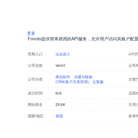
更多
Fonolo提供简单易用的API服务，允许用户访问其账户
官网入口
点击进入
API
公司名称
Verint
公司
商业软件
、
沟通与链接
、
公司分类
主营
CRM(客户关系管理)
、
云客服
成立时间
N/A
总部
网站排名
29.6K
月用
国家/地区
美国
收录