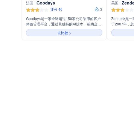
Goodays
法国
美国
评分 46
3
Goodays是一家全球超过150家公司采用的客户
Zendesk
体验管理平台，通过其独特的AI技术，帮助企业
于2007年
优化客户满意度和忠诚度，提升业绩并实现增长
山。公司通过
去比较 >
目标。
行更有效的沟
度。Zende
客户洞察和客
过150,00
帮助企业实现