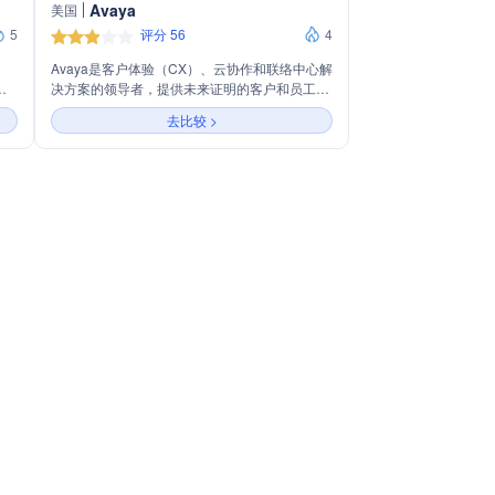
Avaya
美国
5
评分 56
4
Avaya是客户体验（CX）、云协作和联络中心解
体
决方案的领导者，提供未来证明的客户和员工体
服
验解决方案。公司通过创新技术，如AI虚拟代理
去比较 >
现客
和客户旅程编排，增强个性化服务，提高客户满
行
意度，同时通过集成通信和协作套件提升员工参
与度和业务增长。