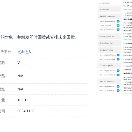
配置的对象，并触发即时回拨或安排未来回拨。
开放平台
点击进入
简称
Verint
产品
N/A
地址
N/A
户量
106.1K
时间
2024.11.20