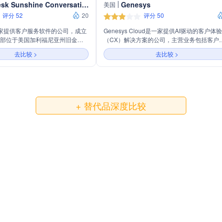
Zendesk Sunshine Conversations
Genesys
美国
评分 52
20
评分 50
是一家提供客户服务软件的公司，成立
Genesys Cloud是一家提供AI驱动的客户体验
，总部位于美国加利福尼亚州旧金
（CX）解决方案的公司，主营业务包括客户
其云基础平台，帮助企业与客户进
验编排、预构建解决方案、开放平台和集成
去比较 >
去比较 >
通和互动，提高客户满意度和忠诚
务。公司通过AI和自动化技术，帮助企业实
sk的产品包括客户支持、客户参与、
户和员工体验的个性化和优化，服务于多个
户成长等解决方案，服务于全球超
业，包括银行、医疗保健、零售等。
0家企业。公司致力于通过技术创新，
客户服务的数字化转型。
+ 替代品深度比较