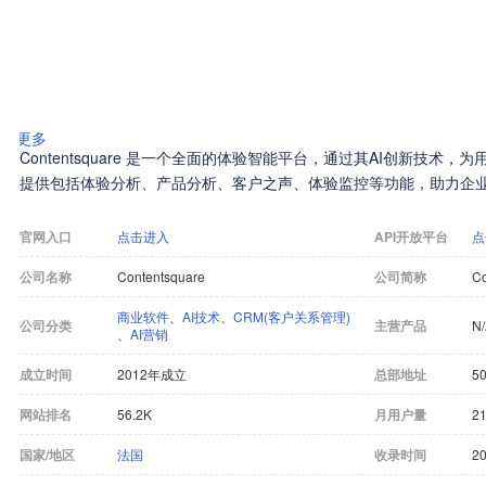
更多
Contentsquare 是一个全面的体验智能平台，通过其AI创新技术
提供包括体验分析、产品分析、客户之声、体验监控等功能，助力企
官网入口
点击进入
API开放平台
点
公司名称
Contentsquare
公司简称
Co
商业软件
、
AI技术
、
CRM(客户关系管理)
公司分类
主营产品
N
、
AI营销
成立时间
2012年成立
总部地址
50
网站排名
56.2K
月用户量
21
国家/地区
法国
收录时间
20