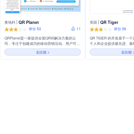
QR Planet
QR Tiger
奥地利
美国
评分 53
11
评分 56
QRPlanet是一家提供全面QR码解决方案的公
QR TIGER 的开发基于
司，专注于创建成功的移动营销活动。用户可以
个人和企业提供最先进、最经
轻松创建指向移动设备优化网站的QR码，并动
码生成器。我们所设想的软
去比较 >
去比较 
态更改QR码的目标URL而无需重新打印。公司
供数字维度；功能全面、可定
提供包括QR码管理、分析、批量生成、实时跟
是，2018 年，QR TIGE
踪和通知等功能。QRPlanet遵守GDPR和CCPA
起，我们已经帮助全球数以
标准，确保数据处理和存储的合规性。其平台支
企业成功推出了由二维码驱
持多语言，服务全球超过197个国家的100万用
程。现在，来自世界各地的
户。
站上创建 8 个二维码。