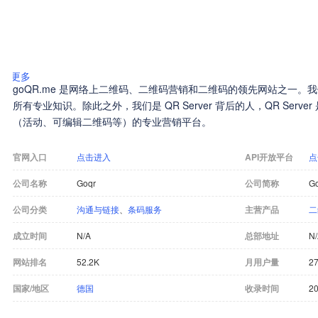
更多
goQR.me 是网络上二维码、二维码营销和二维码的领先网站之一
所有专业知识。除此之外，我们是 QR Server 背后的人，QR Ser
（活动、可编辑二维码等）的专业营销平台。
官网入口
点击进入
API开放平台
点
公司名称
Goqr
公司简称
G
公司分类
沟通与链接
、
条码服务
主营产品
二
成立时间
N/A
总部地址
N
网站排名
52.2K
月用户量
27
国家/地区
德国
收录时间
20