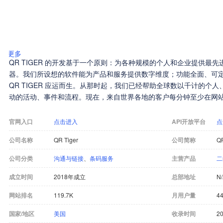
更多
QR TIGER 的开发基于一个原则：为各种规模的个人和企业提供最先
器。我们所设想的软件能为产品和服务提供数字维度；功能全面、可定制且易于使用。 
QR TIGER 应运而生。从那时起，我们已经帮助全球数以千计的个
动的活动、事件和流程。现在，来自世界各地的客户每分钟至少在网站上
官网入口
点击进入
API开放平台
点
公司名称
QR Tiger
公司简称
QR
公司分类
沟通与链接
、
条码服务
主营产品
二
成立时间
2018年成立
总部地址
N
网站排名
119.7K
月用户量
44
国家/地区
美国
收录时间
20