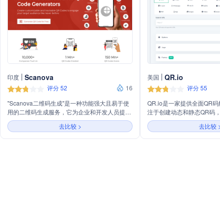
Scanova
QR.io
印度
美国
评分 52
16
评分 55
"Scanova二维码生成"是一种功能强大且易于使
QR.io是一家提供全面QR
用的二维码生成服务，它为企业和开发人员提供
注于创建动态和静态QR码
了从基本到高级的一系列二维码生成和管理功
统计数据。用户可以通过QR
去比较 >
去比较 
能。Scanova不仅支持静态二维码的生成，还专
QR码，自定义颜色、形状和
注于动态二维码的创建，允许用户随时编辑链接
描次数、地点和日期。该公
内容、激活或停用二维码，以及进行详细的扫描
场景，包括商业推广、事件
跟踪和数据分析。
QR.io的操作简便，无需
术用户。其客户包括知名品
迪士尼等。