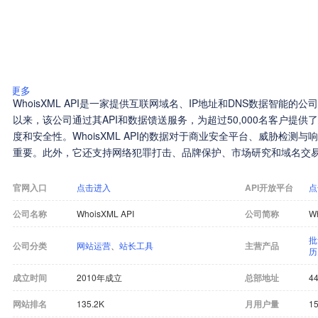
更多
WhoisXML API是一家提供互联网域名、IP地址和DNS数据智能的
以来，该公司通过其API和数据馈送服务，为超过50,000名客户提供
度和安全性。WhoisXML API的数据对于商业安全平台、威胁检测
重要。此外，它还支持网络犯罪打击、品牌保护、市场研究和域名交
官网入口
点击进入
API开放平台
点
公司名称
WhoisXML API
公司简称
W
批
公司分类
网站运营
、
站长工具
主营产品
历
成立时间
2010年成立
总部地址
44
网站排名
135.2K
月用户量
15