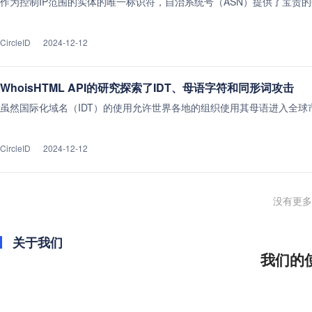
作为控制IP范围的实体的唯一标识符，自治系统号（ASN）提供了宝贵的
CircleID
2024-12-12
WhoisHTML API的研究探索了IDT、母语字符和同形词攻击
虽然国际化域名（IDT）的使用允许世界各地的组织使用其母语进入全球市
CircleID
2024-12-12
没有更多
关于我们
我们的