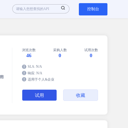
控制台
浏览次数
采购人数
试用次数
46
0
0
SLA: N/A
响应: N/A
调用
适用于个人&企业
试用
收藏