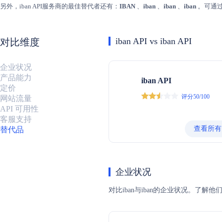
另外，iban API服务商的最佳替代者还有：
IBAN
、
iban
、
iban
、
iban
。可通
iban API vs iban API
对比维度
企业状况
产品能力
iban API
定价
评分50/100
网站流量
API 可用性
客服支持
查看所有
替代品
企业状况
对比iban与iban的企业状况。