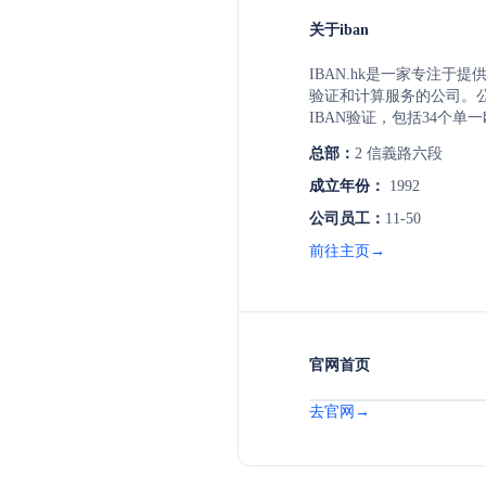
关于iban
IBAN.hk是一家专注于提
验证和计算服务的公司。公
IBAN验证，包括34个单
供网络界面和API接口（RE
总部：
2 信義路六段
帮助企业自动整合到CRM/
包括IBAN验证、BIC验
成立年份：
1992
升支付成功率，减少金融
公司员工：
11-50
全、高效的支付解决方案
前往主页→
官网首页
去官网→