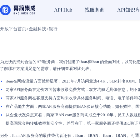
找服务商
API知识
API Hub
开放平台首页
>
金融科技
>
银行
为更快的找到合适的API服务商，我们创建了
iban
和
iban
的全面对比，以简化您的
了解哪种方案满足您的需求，请仔细查看对比列表。
iban在网络流量方面优势显著，2025年7月访问量达4.4K，SEM排名9.0M。
两家API服务商在定价方面暂未收录免费方式，双方均缺乏具体信息，均不
两家API服务商在客服支持方面均未收录具体服务时间、电话、电子邮件
在产品能力方面，两家API服务商都提供IBAN验证核心功能，如有效性、
从企业状况角度来看，两家IBAN.com服务商均成立于2010年，员工人数
提高国际金融转账效率和安全性。差异在于，第一家服务商还提供BIC验证服
另外，iban API服务商的最佳替代者还有：
iban
、
IBAN
、
iban
、
IBAN
。可通