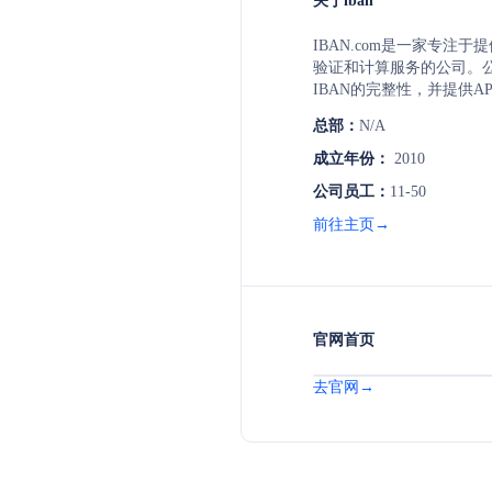
关于iban
IBAN.com是一家专注于提
验证和计算服务的公司。
IBAN的完整性，并提供A
IBAN验证，包括34个S
总部：
N/A
提供BIC验证服务，并支持
验证。IBAN.com致力
成立年份：
2010
和安全性，减少因无效IB
公司员工：
11-50
费。
前往主页→
官网首页
去官网→