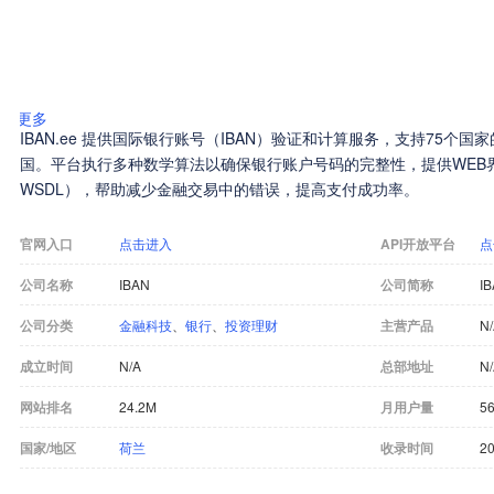
更多
IBAN.ee 提供国际银行账号（IBAN）验证和计算服务，支持75个国家
国。平台执行多种数学算法以确保银行账户号码的完整性，提供WEB界面和
WSDL），帮助减少金融交易中的错误，提高支付成功率。
官网入口
点击进入
API开放平台
点
公司名称
IBAN
公司简称
I
公司分类
金融科技
、
银行
、
投资理财
主营产品
N
成立时间
N/A
总部地址
N
网站排名
24.2M
月用户量
5
国家/地区
荷兰
收录时间
20